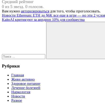
Средний рейтинг
0 из 5 звезд. 0 голосов.
Вам нужно
авторизироваться
для того, чтобы проголосовать.
Навигация
Предыдущая
Новости Ethereum: ETH до $6K все еще в игре — но эти 2 ус
запись:
Следующая
KaitoAI критикуют за аирдроп 10% для сообщества
по
запись:
Поиск
записям
для:
Поиск
Рубрики
Главная
Живи активно
Здоровое питание
Лечение болезней
Наркология
Новости
Разное