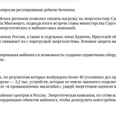
вопросам регулирования добычи биткоина
йских регионов позволил снизить нагрузку на энергосистему Си
а Минэнерго, подводя итоги встречи главы министерства Серге
 энергетических и майнинговых компаний.
гионах России, а также в отдельных зонах Бурятии, Иркутской о
связывает их с перегрузкой энергосистемы. Влияние запрета м
лирования майнинга и возможность создания справочника обору
ли.
, по результатам которых возбуждено более 40 уголовных дел п
ске — 3,2 тыс. устройств, которые не имели законного подключ
шло «в промышленных масштабах», ущерб энергетиков оценили в
айнинг-центров в России. Энергетическая компания, по сетям к
 координацию объектов майнинга, чтобы дозагрузить невостребо