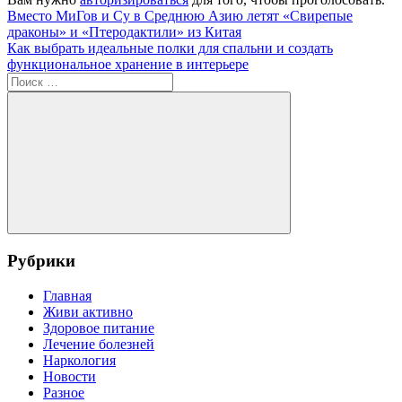
Навигация
Предыдущая
Англия
Вместо МиГов и Су в Среднюю Азию летят «Свирепые
запись:
драконы» и «Птеродактили» из Китая
по
Следующая
Как выбрать идеальные полки для спальни и создать
записям
запись:
функциональное хранение в интерьере
Поиск
для:
Поиск
Рубрики
Главная
Живи активно
Здоровое питание
Лечение болезней
Наркология
Новости
Разное