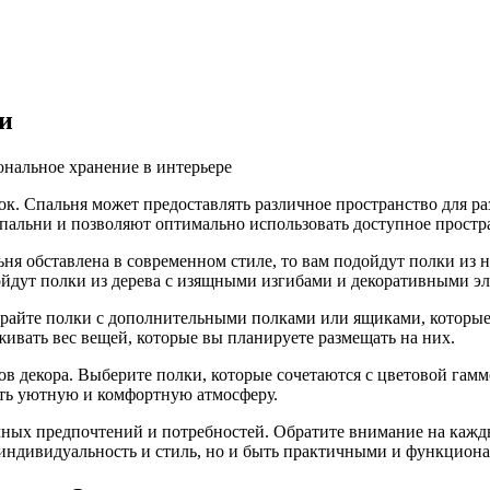
и
к. Спальня может предоставлять различное пространство для ра
спальни и позволяют оптимально использовать доступное простр
льня обставлена в современном стиле, то вам подойдут полки 
ойдут полки из дерева с изящными изгибами и декоративными э
ирайте полки с дополнительными полками или ящиками, которые
ивать вес вещей, которые вы планируете размещать на них.
ов декора. Выберите полки, которые сочетаются с цветовой гам
ать уютную и комфортную атмосферу.
чных предпочтений и потребностей. Обратите внимание на кажд
 индивидуальность и стиль, но и быть практичными и функцион