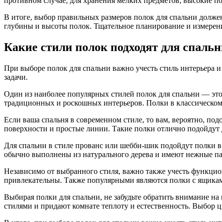
противном случае, для хранения мелких предметов, высокие п
В итоге, выбор правильных размеров полок для спальни долже
глубины и высоты полок. Тщательное планирование и измерени
Какие стили полок подходят для спаль
При выборе полок для спальни важно учесть стиль интерьера 
задачи.
Один из наиболее популярных стилей полок для спальни — это
традиционных и роскошных интерьеров. Полки в классическо
Если ваша спальня в современном стиле, то вам, вероятно, п
поверхности и простые линии. Такие полки отлично подойдут 
Для спальни в стиле прованс или шебби-шик подойдут полки в 
обычно выполнены из натурального дерева и имеют нежные пас
Независимо от выбранного стиля, важно также учесть функцио
привлекательны. Также популярными являются полки с ящикам
Выбирая полки для спальни, не забудьте обратить внимание на
стилями и придают комнате теплоту и естественность. Выбор ц