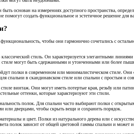
олки могут быть неудобными.
н быть основан на измерениях доступного пространства, опред
е помогут создать функциональное и эстетичное решение для в
ни?
и функциональность, чтобы они гармонично сочетались с осталь
 классический стиль. Он характеризуется элегантными линиями
м стиле могут быть сдержанными и утонченными или более пы
одойдут полки в современном или минималистическом стиле. Он
для спальни в скандинавском стиле или спальни с простым и с
стиле винтаж. Они могут иметь потертые края, резьбу или пати
тельные оттенки, которые характеризуют эти стили.
нальность полок. Для спальни часто выбирают полки с открыты
и или дверцами, чтобы скрыть вещи и сохранить порядок.
 материалы и цвет. Полки из натурального дерева или с искусс
вета полок зависит от общей цветовой гаммы спальни и может ис