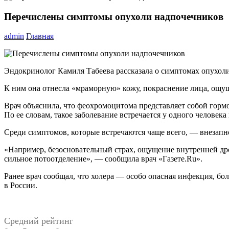
Перечислены симптомы опухоли надпочечников
admin
Главная
Эндокринолог Камиля Табеева рассказала о симптомах опухол
К ним она отнесла «мраморную» кожу, покраснение лица, ощущ
Врач объяснила, что феохромоцитома представляет собой горм
По ее словам, такое заболевание встречается у одного человека 
Среди симптомов, которые встречаются чаще всего, — внезапн
«Например, безосновательный страх, ощущение внутренней дро
сильное потоотделение», — сообщила врач «Газете.Ru».
Ранее врач сообщал, что холера — особо опасная инфекция, бо
в России.
Средний рейтинг