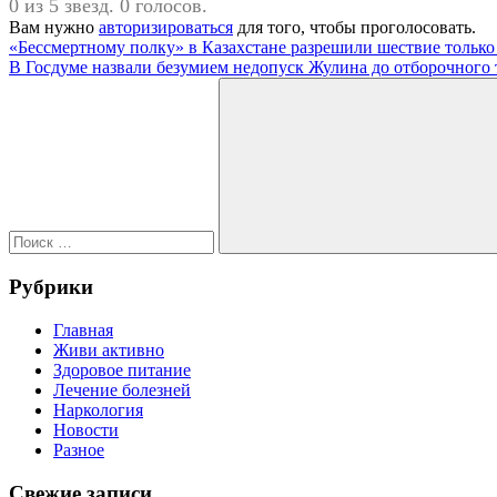
0 из 5 звезд. 0 голосов.
Вам нужно
авторизироваться
для того, чтобы проголосовать.
Навигация
Предыдущая
#Надпочечники
«Бессмертному полку» в Казахстане разрешили шествие только
запись:
Следующая
В Госдуме назвали безумием недопуск Жулина до отборочного
по
запись:
Поиск
записям
для:
Поиск
Рубрики
Главная
Живи активно
Здоровое питание
Лечение болезней
Наркология
Новости
Разное
Свежие записи