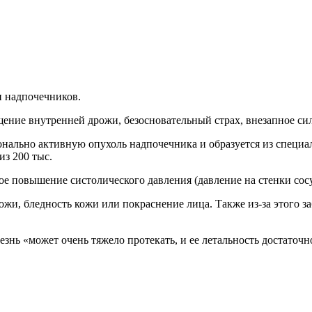
и надпочечников.
ение внутренней дрожи, безосновательный страх, внезапное си
онально активную опухоль надпочечника и образуется из специ
из 200 тыс.
ое повышение систолического давления (давление на стенки со
жи, бледность кожи или покраснение лица. Также из-за этого з
лезнь «может очень тяжело протекать, и ее летальность достат