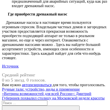
предназначенный для аварийных ситуаций, куда как раз
входит дренажный насос.
Где приобрести дренажный насос
Дренажные насосы в настоящее время пользуются
огромным спросом. Владельцам частных домов и загородных
участков предоставляется прекрасная возможность
приобрести подходящий аппарат не только в реальном
магазине, но еще и через интернет. Ознакомиться с
дренажными насосами можно . Здесь вы найдете большой
ассортимент устройств, имеющих свои особенности и
характеристики. Здесь каждый найдет для себя что-нибудь
стоящее.
Источник
Средний рейтинг
0 из 5 звезд. 0 голосов.
Вам нужно
авторизироваться
для того, чтобы проголосовать.
Навигация
Предыдущая
Ручные тали: устройство, виды и применение
запись:
Следующая
«Витрина возможностей для всей России»: Дмитрий
по
запись:
Губерниев похвалил столицу на Московской неделе красоты
записям
Поиск
для: