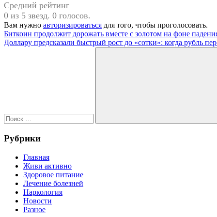
Средний рейтинг
0 из 5 звезд. 0 голосов.
Вам нужно
авторизироваться
для того, чтобы проголосовать.
Навигация
Предыдущая
О
Биткоин продолжит дорожать вместе с золотом на фоне падени
запись:
Следующая
нас
Доллару предсказали быстрый рост до «сотки»: когда рубль пе
по
запись:
Поиск
записям
для:
Поиск
Рубрики
Главная
Живи активно
Здоровое питание
Лечение болезней
Наркология
Новости
Разное