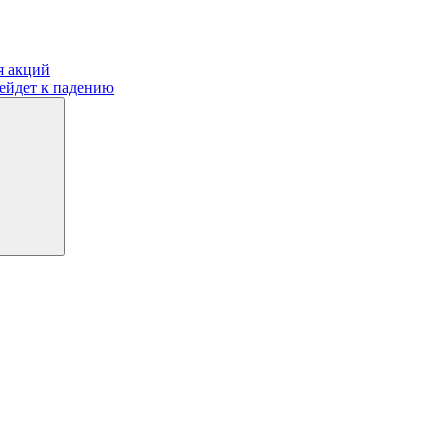
я акций
рейдет к падению