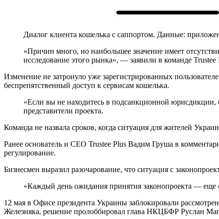
Диалог клиента кошелька с саппортом. Данные: приложени
«Причин много, но наибольшее значение имеет отсутств
исследование этого рынка», — заявили в команде Trustee 
Изменение не затронуло уже зарегистрированных пользовател
беспрепятственный доступ к сервисам кошелька.
«Если вы не находитесь в подсанкционной юрисдикции, 
представители проекта.
Команда не назвала сроков, когда ситуация для жителей Украи
Ранее основатель и CEO Trustee Plus Вадим Груша в комментар
регулирование.
Бизнесмен выразил разочарование, что ситуация с законопрое
«Каждый день ожидания принятия законопроекта — еще о
12 мая в Офисе президента Украины заблокировали рассмотрен
Железняка, решение пролоббировал глава НКЦБФР Руслан Маг