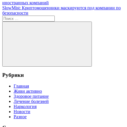
запись:
иностранных компаний
по
Следующая
SlowMist: Криптомошенники маскируются под компании по
записям
запись:
безопасности
Поиск
для:
Поиск
Рубрики
Главная
Живи активно
Здоровое питание
Лечение болезней
Наркология
Новости
Разное