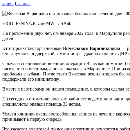
admin
Главная
ERID: F7NfYUJCUneP4WTCSAnb
На протяжении двух лет, с 9 января 2022 года, в Мариуполе р
детей.
Этот проект был организован
Вячеславом Варяниковым
— ро
Он заручился поддержкой замминистра здравоохранения ДНР и
С начала специальной военной операции Вячеслав помогает бо
населению и военным, а позже оказался в Мариуполе. При разд
проблемы с зубами. После этого Вячеслав решил открыть бесп
поддержали его инициативу.
Вместе с партнерами он нашел помещение, в котором сделал р
На сегодня в стоматологическом кабинете ведет прием один вр
специалисты оказали помощь 33 детям.
Услуги клиники очень востребованы: запись на лечение кариеса
принимают в первую очередь.
Что касается родителей, то все они позитивно относятся к ра