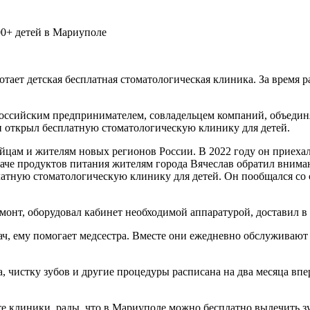
аботает детская бесплатная стоматологическая клиника. За врем
ссийским предпринимателем, совладельцем компаний, объедин
 открыл бесплатную стоматологическую клинику для детей.
йцам и жителям новых регионов России. В 2022 году он приеха
аче продуктов питания жителям города Вячеслав обратил вниман
латную стоматологическую клинику для детей. Он пообщался со
емонт, оборудовал кабинет необходимой аппаратурой, доставил 
ач, ему помогает медсестра. Вместе они ежедневно обслуживают 
, чистку зубов и другие процедуры расписана на два месяца впе
боте клиники, рады, что в Мариуполе можно бесплатно вылечить