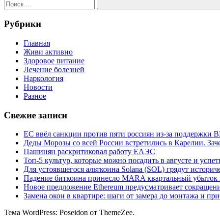
Поиск
Рубрики
Главная
Живи активно
Здоровое питание
Лечение болезней
Наркология
Новости
Разное
Свежие записи
ЕС ввёл санкции против пяти россиян из-за поддержки 
Деды Морозы со всей России встретились в Карелии. Зач
Пашинян раскритиковал работу ЕАЭС
Топ-5 культур, которые можно посадить в августе и успет
Для устоявшегося альткоина Solana (SOL) грядут истори
Падение биткоина принесло MARA квартальный убыток 
Новое предложение Ethereum предусматривает сокращение
Замена окон в квартире: шаги от замера до монтажа и пр
Тема WordPress: Poseidon от ThemeZee.