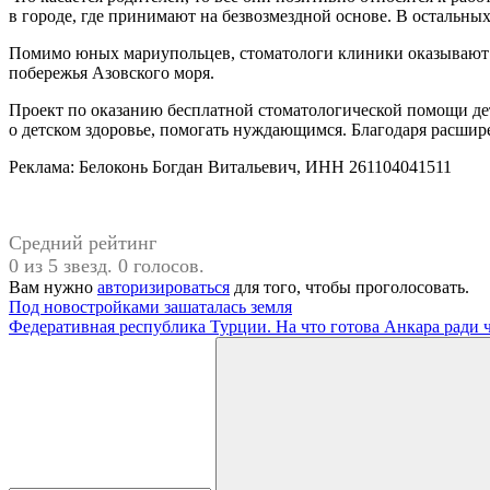
в городе, где принимают на безвозмездной основе. В остальны
Помимо юных мариупольцев, стоматологи клиники оказывают п
побережья Азовского моря.
Проект по оказанию бесплатной стоматологической помощи дет
о детском здоровье, помогать нуждающимся. Благодаря расшир
Реклама: Белоконь Богдан Витальевич, ИНН 261104041511
Средний рейтинг
0 из 5 звезд. 0 голосов.
Вам нужно
авторизироваться
для того, чтобы проголосовать.
Навигация
Предыдущая
#Мариуполь
Под новостройками зашаталась земля
запись:
Следующая
Федеративная республика Турции. На что готова Анкара ради 
по
запись:
Поиск
записям
для: