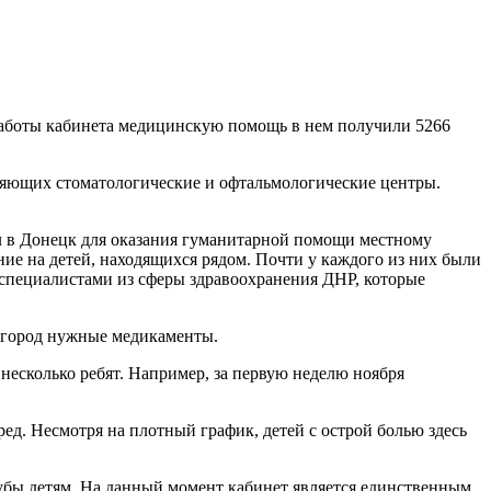
я работы кабинета медицинскую помощь в нем получили 5266
яющих стоматологические и офтальмологические центры.
л в Донецк для оказания гуманитарной помощи местному
ие на детей, находящихся рядом. Почти у каждого из них были
 специалистами из сферы здравоохранения ДНР, которые
в город нужные медикаменты.
несколько ребят. Например, за первую неделю ноября
ред. Несмотря на плотный график, детей с острой болью здесь
 зубы детям. На данный момент кабинет является единственным