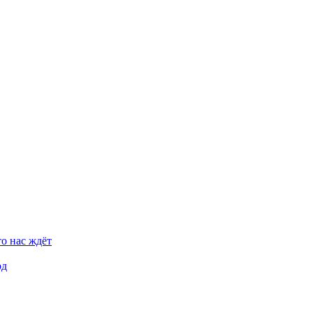
о нас ждёт
рд