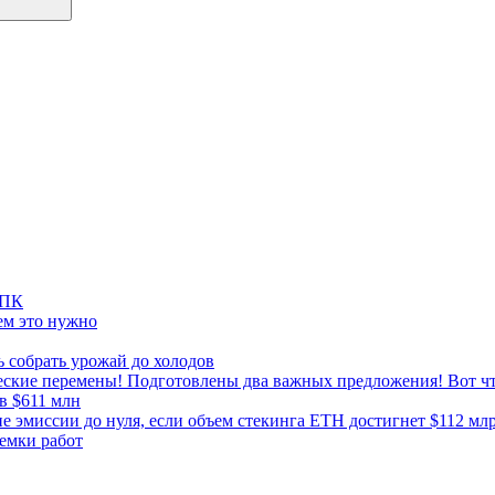
ВПК
ем это нужно
ь собрать урожай до холодов
ческие перемены! Подготовлены два важных предложения! Вот чт
в $611 млн
 эмиссии до нуля, если объем стекинга ETH достигнет $112 мл
иемки работ